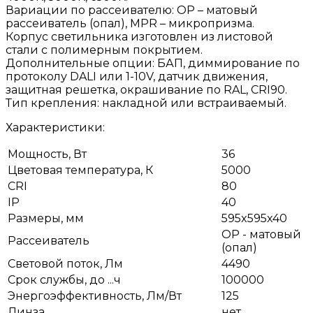
Вариации по рассеивателю: OP – матовый
рассеиватель (опал), МPR – микропризма.
Корпус светильника изготовлен из листовой
стали с полимерным покрытием.
Дополнительные опции: БАП, диммирование по
протоколу DALI или 1-10V, датчик движения,
защитная решетка, окрашивание по RAL, CRI90.
Тип крепления: накладной или встраиваемый.
Характеристики:
Мощность, Вт
36
Цветовая температура, К
5000
CRI
80
IP
40
Размеры, мм
595x595x40
OP - матовый
Рассеиватель
(опал)
Световой поток, Лм
4490
Срок службы, до ...ч
100000
Энергоэффективность, Лм/Вт
125
Линза
нет