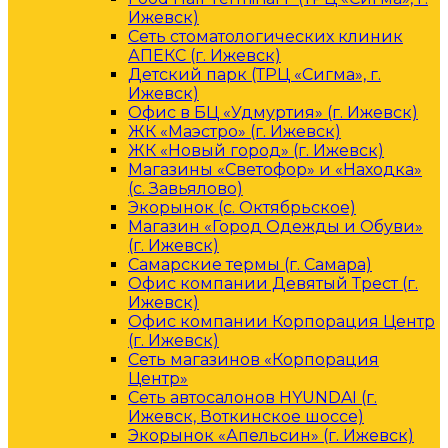
Ижевск)
Сеть стоматологических клиник
АПЕКС (г. Ижевск)
Детский парк (ТРЦ «Сигма», г.
Ижевск)
Офис в БЦ «Удмуртия» (г. Ижевск)
ЖК «Маэстро» (г. Ижевск)
ЖК «Новый город» (г. Ижевск)
Магазины «Светофор» и «Находка»
(с. Завьялово)
Экорынок (с. Октябрьское)
Магазин «Город Одежды и Обуви»
(г. Ижевск)
Самарские термы (г. Самара)
Офис компании Девятый Трест (г.
Ижевск)
Офис компании Корпорация Центр
(г. Ижевск)
Сеть магазинов «Корпорация
Центр»
Сеть автосалонов HYUNDAI (г.
Ижевск, Воткинское шоссе)
Экорынок «Апельсин» (г. Ижевск)