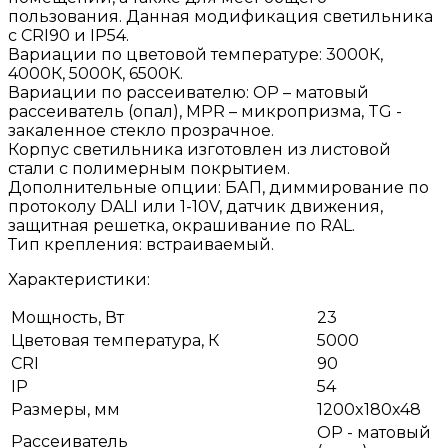
пользования. Данная модификация светильника
с CRI90 и IP54.
Вариации по цветовой температуре: 3000К,
4000К, 5000К, 6500К.
Вариации по рассеивателю: OP – матовый
рассеиватель (опал), МPR – микропризма, TG -
закаленное стекло прозрачное.
Корпус светильника изготовлен из листовой
стали с полимерным покрытием.
Дополнительные опции: БАП, диммирование по
протоколу DALI или 1-10V, датчик движения,
защитная решетка, окрашивание по RAL.
Тип крепления: встраиваемый.
Характеристики:
Мощность, Вт
23
Цветовая температура, К
5000
CRI
90
IP
54
Размеры, мм
1200x180x48
OP - матовый
Рассеиватель