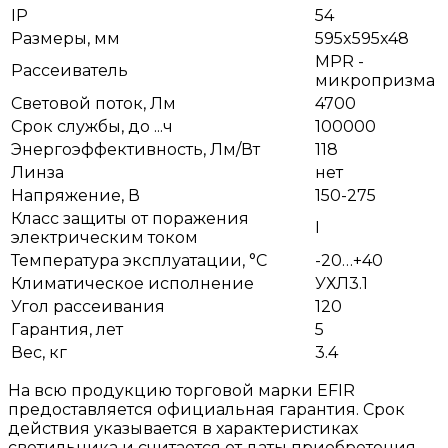
IP
54
Размеры, мм
595x595x48
MPR -
Рассеиватель
микропризма
Световой поток, Лм
4700
Срок службы, до ...ч
100000
Энергоэффективность, Лм/Вт
118
Линза
нет
Напряжение, В
150-275
Класс защиты от поражения
I
электрическим током
Температура эксплуатации, °С
-20…+40
Климатическое исполнение
УХЛ3.1
Угол рассеивания
120
Гарантия, лет
5
Вес, кг
3.4
На всю продукцию торговой марки EFIR
предоставляется официальная гарантия. Срок
действия указывается в характеристиках
светильника и считается от даты приобретения.