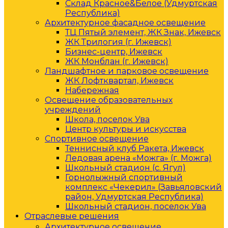
Склад Красное&Белое (Удмуртская
Республика)
Архитектурное фасадное освещение
ТЦ Пятый элемент, ЖК Знак, Ижевск
ЖК Трилогия (г. Ижевск)
Бизнес-центр, Ижевск
ЖК Монблан (г. Ижевск)
Ландшафтное и парковое освещение
ЖК Лофтквартал, Ижевск
Набережная
Освещение образовательных
учреждений
Школа, поселок Ува
Центр культуры и искусства
Спортивное освещение
Теннисный клуб Ракета, Ижевск
Ледовая арена «Можга» (г. Можга)
Школьный стадион (с. Ягул)
Горнолыжный спортивный
комплекс «Чекерил» (Завьяловский
район, Удмуртская Республика)
Школьный стадион, поселок Ува
Отраслевые решения
Архитектурное освещение