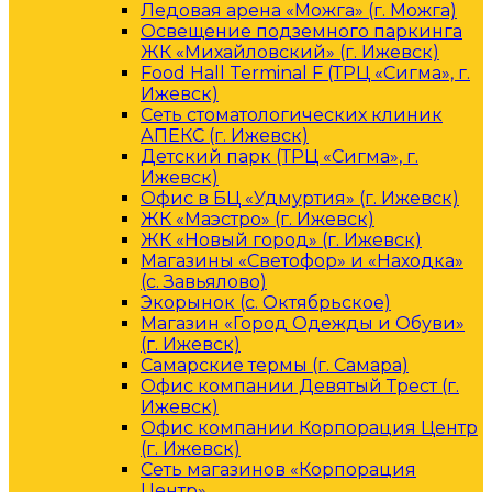
Ледовая арена «Можга» (г. Можга)
Освещение подземного паркинга
ЖК «Михайловский» (г. Ижевск)
Food Hall Terminal F (ТРЦ «Сигма», г.
Ижевск)
Сеть стоматологических клиник
АПЕКС (г. Ижевск)
Детский парк (ТРЦ «Сигма», г.
Ижевск)
Офис в БЦ «Удмуртия» (г. Ижевск)
ЖК «Маэстро» (г. Ижевск)
ЖК «Новый город» (г. Ижевск)
Магазины «Светофор» и «Находка»
(с. Завьялово)
Экорынок (с. Октябрьское)
Магазин «Город Одежды и Обуви»
(г. Ижевск)
Самарские термы (г. Самара)
Офис компании Девятый Трест (г.
Ижевск)
Офис компании Корпорация Центр
(г. Ижевск)
Сеть магазинов «Корпорация
Центр»