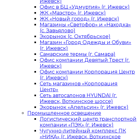
Ижевск)
Офис в БЦ «Удмуртия» (г. Ижевск)
ЖК «Маэстро» (г. Ижевск)
ЖК «Новый город» (г. Ижевск)
Магазины «Светофор» и «Находка»
(с. Завьялово)
Экорынок (с. Октябрьское)
Магазин «Город Одежды и Обуви»
(г. Ижевск)
Самарские термы (г. Самара)
Офис компании Девятый Трест (г.
Ижевск)
Офис компании Корпорация Центр
(г. Ижевск)
Сеть магазинов «Корпорация
Центр»
Сеть автосалонов HYUNDAI (г.
Ижевск, Воткинское шоссе)
Экорынок «Апельсин» (г. Ижевск)
Промышленное освещение
Логистический центр транспортной
компании «ПЭК» (г. Ижевск)
Чугунно-литейный комплекс ПК
«НИКА» (г. Ижевск, Воткинское