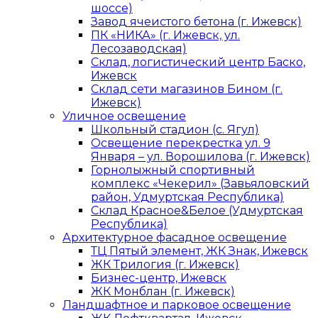
шоссе)
Завод ячеистого бетона (г. Ижевск)
ПК «НИКА» (г. Ижевск, ул.
Лесозаводская)
Склад, логистический центр Баско,
Ижевск
Склад сети магазинов Бином (г.
Ижевск)
Уличное освещение
Школьный стадион (с. Ягул)
Освещение перекрестка ул. 9
Января – ул. Ворошилова (г. Ижевск)
Горнолыжный спортивный
комплекс «Чекерил» (Завьяловский
район, Удмуртская Республика)
Склад Красное&Белое (Удмуртская
Республика)
Архитектурное фасадное освещение
ТЦ Пятый элемент, ЖК Знак, Ижевск
ЖК Трилогия (г. Ижевск)
Бизнес-центр, Ижевск
ЖК Монблан (г. Ижевск)
Ландшафтное и парковое освещение