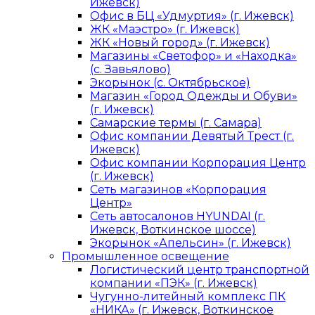
Ижевск)
Офис в БЦ «Удмуртия» (г. Ижевск)
ЖК «Маэстро» (г. Ижевск)
ЖК «Новый город» (г. Ижевск)
Магазины «Светофор» и «Находка»
(с. Завьялово)
Экорынок (с. Октябрьское)
Магазин «Город Одежды и Обуви»
(г. Ижевск)
Самарские термы (г. Самара)
Офис компании Девятый Трест (г.
Ижевск)
Офис компании Корпорация Центр
(г. Ижевск)
Сеть магазинов «Корпорация
Центр»
Сеть автосалонов HYUNDAI (г.
Ижевск, Воткинское шоссе)
Экорынок «Апельсин» (г. Ижевск)
Промышленное освещение
Логистический центр транспортной
компании «ПЭК» (г. Ижевск)
Чугунно-литейный комплекс ПК
«НИКА» (г. Ижевск, Воткинское