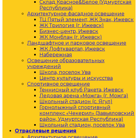
Склад Красное&Белое (Удмуртская
Республика)
Архитектурное фасадное освещение
ТЦ Пятый элемент, ЖК Знак, Ижевск
ЖК Трилогия (г. Ижевск)
Бизнес-центр, Ижевск
ЖК Монблан (г. Ижевск)
Ландшафтное и парковое освещение
ЖК Лофтквартал, Ижевск
Набережная
Освещение образовательных
учреждений
Школа, поселок Ува
Центр культуры и искусства
Спортивное освещение
Теннисный клуб Ракета, Ижевск
Ледовая арена «Можга» (г. Можга)
Школьный стадион (с. Ягул)
Горнолыжный спортивный
комплекс «Чекерил» (Завьяловский
район, Удмуртская Республика)
Школьный стадион, поселок Ува
Отраслевые решения
Архитектурное освещение