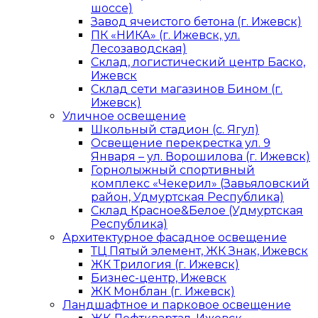
шоссе)
Завод ячеистого бетона (г. Ижевск)
ПК «НИКА» (г. Ижевск, ул.
Лесозаводская)
Склад, логистический центр Баско,
Ижевск
Склад сети магазинов Бином (г.
Ижевск)
Уличное освещение
Школьный стадион (с. Ягул)
Освещение перекрестка ул. 9
Января – ул. Ворошилова (г. Ижевск)
Горнолыжный спортивный
комплекс «Чекерил» (Завьяловский
район, Удмуртская Республика)
Склад Красное&Белое (Удмуртская
Республика)
Архитектурное фасадное освещение
ТЦ Пятый элемент, ЖК Знак, Ижевск
ЖК Трилогия (г. Ижевск)
Бизнес-центр, Ижевск
ЖК Монблан (г. Ижевск)
Ландшафтное и парковое освещение