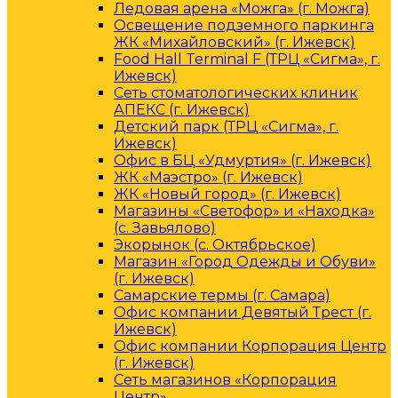
Ледовая арена «Можга» (г. Можга)
Освещение подземного паркинга
ЖК «Михайловский» (г. Ижевск)
Food Hall Terminal F (ТРЦ «Сигма», г.
Ижевск)
Сеть стоматологических клиник
АПЕКС (г. Ижевск)
Детский парк (ТРЦ «Сигма», г.
Ижевск)
Офис в БЦ «Удмуртия» (г. Ижевск)
ЖК «Маэстро» (г. Ижевск)
ЖК «Новый город» (г. Ижевск)
Магазины «Светофор» и «Находка»
(с. Завьялово)
Экорынок (с. Октябрьское)
Магазин «Город Одежды и Обуви»
(г. Ижевск)
Самарские термы (г. Самара)
Офис компании Девятый Трест (г.
Ижевск)
Офис компании Корпорация Центр
(г. Ижевск)
Сеть магазинов «Корпорация
Центр»