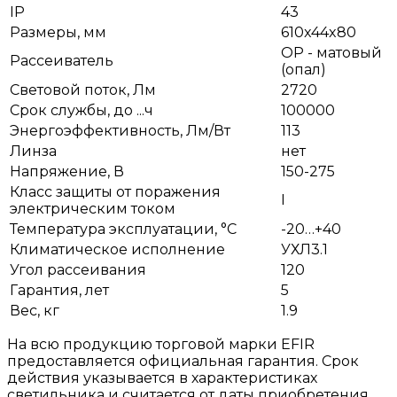
IP
43
Размеры, мм
610x44x80
OP - матовый
Рассеиватель
(опал)
Световой поток, Лм
2720
Срок службы, до ...ч
100000
Энергоэффективность, Лм/Вт
113
Линза
нет
Напряжение, В
150-275
Класс защиты от поражения
I
электрическим током
Температура эксплуатации, °С
-20…+40
Климатическое исполнение
УХЛ3.1
Угол рассеивания
120
Гарантия, лет
5
Вес, кг
1.9
На всю продукцию торговой марки EFIR
предоставляется официальная гарантия. Срок
действия указывается в характеристиках
светильника и считается от даты приобретения.