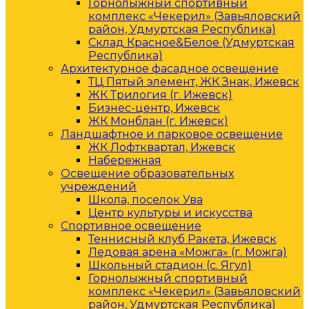
Горнолыжный спортивный
комплекс «Чекерил» (Завьяловский
район, Удмуртская Республика)
Склад Красное&Белое (Удмуртская
Республика)
Архитектурное фасадное освещение
ТЦ Пятый элемент, ЖК Знак, Ижевск
ЖК Трилогия (г. Ижевск)
Бизнес-центр, Ижевск
ЖК Монблан (г. Ижевск)
Ландшафтное и парковое освещение
ЖК Лофтквартал, Ижевск
Набережная
Освещение образовательных
учреждений
Школа, поселок Ува
Центр культуры и искусства
Спортивное освещение
Теннисный клуб Ракета, Ижевск
Ледовая арена «Можга» (г. Можга)
Школьный стадион (с. Ягул)
Горнолыжный спортивный
комплекс «Чекерил» (Завьяловский
район, Удмуртская Республика)