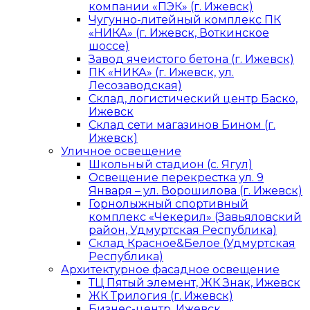
компании «ПЭК» (г. Ижевск)
Чугунно-литейный комплекс ПК
«НИКА» (г. Ижевск, Воткинское
шоссе)
Завод ячеистого бетона (г. Ижевск)
ПК «НИКА» (г. Ижевск, ул.
Лесозаводская)
Склад, логистический центр Баско,
Ижевск
Склад сети магазинов Бином (г.
Ижевск)
Уличное освещение
Школьный стадион (с. Ягул)
Освещение перекрестка ул. 9
Января – ул. Ворошилова (г. Ижевск)
Горнолыжный спортивный
комплекс «Чекерил» (Завьяловский
район, Удмуртская Республика)
Склад Красное&Белое (Удмуртская
Республика)
Архитектурное фасадное освещение
ТЦ Пятый элемент, ЖК Знак, Ижевск
ЖК Трилогия (г. Ижевск)
Бизнес-центр, Ижевск