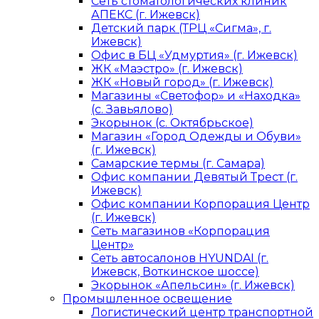
Сеть стоматологических клиник
АПЕКС (г. Ижевск)
Детский парк (ТРЦ «Сигма», г.
Ижевск)
Офис в БЦ «Удмуртия» (г. Ижевск)
ЖК «Маэстро» (г. Ижевск)
ЖК «Новый город» (г. Ижевск)
Магазины «Светофор» и «Находка»
(с. Завьялово)
Экорынок (с. Октябрьское)
Магазин «Город Одежды и Обуви»
(г. Ижевск)
Самарские термы (г. Самара)
Офис компании Девятый Трест (г.
Ижевск)
Офис компании Корпорация Центр
(г. Ижевск)
Сеть магазинов «Корпорация
Центр»
Сеть автосалонов HYUNDAI (г.
Ижевск, Воткинское шоссе)
Экорынок «Апельсин» (г. Ижевск)
Промышленное освещение
Логистический центр транспортной