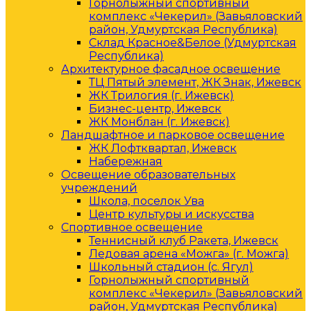
Горнолыжный спортивный
комплекс «Чекерил» (Завьяловский
район, Удмуртская Республика)
Склад Красное&Белое (Удмуртская
Республика)
Архитектурное фасадное освещение
ТЦ Пятый элемент, ЖК Знак, Ижевск
ЖК Трилогия (г. Ижевск)
Бизнес-центр, Ижевск
ЖК Монблан (г. Ижевск)
Ландшафтное и парковое освещение
ЖК Лофтквартал, Ижевск
Набережная
Освещение образовательных
учреждений
Школа, поселок Ува
Центр культуры и искусства
Спортивное освещение
Теннисный клуб Ракета, Ижевск
Ледовая арена «Можга» (г. Можга)
Школьный стадион (с. Ягул)
Горнолыжный спортивный
комплекс «Чекерил» (Завьяловский
район, Удмуртская Республика)