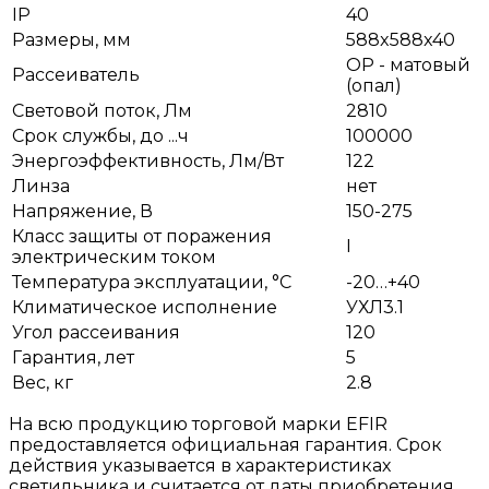
IP
40
Размеры, мм
588x588x40
OP - матовый
Рассеиватель
(опал)
Световой поток, Лм
2810
Срок службы, до ...ч
100000
Энергоэффективность, Лм/Вт
122
Линза
нет
Напряжение, В
150-275
Класс защиты от поражения
I
электрическим током
Температура эксплуатации, °С
-20…+40
Климатическое исполнение
УХЛ3.1
Угол рассеивания
120
Гарантия, лет
5
Вес, кг
2.8
На всю продукцию торговой марки EFIR
предоставляется официальная гарантия. Срок
действия указывается в характеристиках
светильника и считается от даты приобретения.