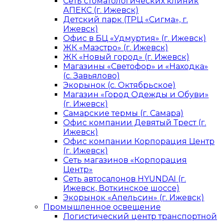
Сеть стоматологических клиник
АПЕКС (г. Ижевск)
Детский парк (ТРЦ «Сигма», г.
Ижевск)
Офис в БЦ «Удмуртия» (г. Ижевск)
ЖК «Маэстро» (г. Ижевск)
ЖК «Новый город» (г. Ижевск)
Магазины «Светофор» и «Находка»
(с. Завьялово)
Экорынок (с. Октябрьское)
Магазин «Город Одежды и Обуви»
(г. Ижевск)
Самарские термы (г. Самара)
Офис компании Девятый Трест (г.
Ижевск)
Офис компании Корпорация Центр
(г. Ижевск)
Сеть магазинов «Корпорация
Центр»
Сеть автосалонов HYUNDAI (г.
Ижевск, Воткинское шоссе)
Экорынок «Апельсин» (г. Ижевск)
Промышленное освещение
Логистический центр транспортной