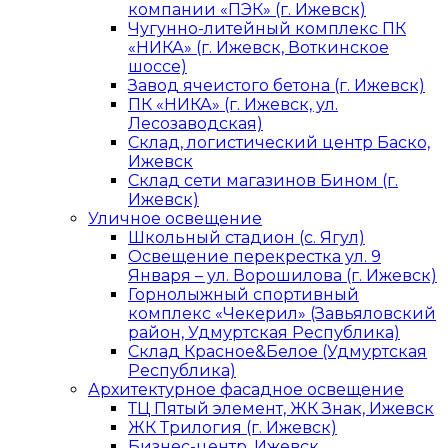
компании «ПЭК» (г. Ижевск)
Чугунно-литейный комплекс ПК
«НИКА» (г. Ижевск, Воткинское
шоссе)
Завод ячеистого бетона (г. Ижевск)
ПК «НИКА» (г. Ижевск, ул.
Лесозаводская)
Склад, логистический центр Баско,
Ижевск
Склад сети магазинов Бином (г.
Ижевск)
Уличное освещение
Школьный стадион (с. Ягул)
Освещение перекрестка ул. 9
Января – ул. Ворошилова (г. Ижевск)
Горнолыжный спортивный
комплекс «Чекерил» (Завьяловский
район, Удмуртская Республика)
Склад Красное&Белое (Удмуртская
Республика)
Архитектурное фасадное освещение
ТЦ Пятый элемент, ЖК Знак, Ижевск
ЖК Трилогия (г. Ижевск)
Бизнес-центр, Ижевск