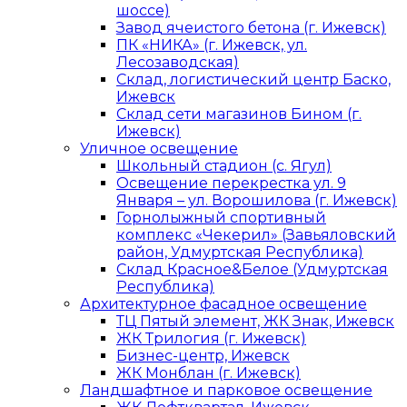
шоссе)
Завод ячеистого бетона (г. Ижевск)
ПК «НИКА» (г. Ижевск, ул.
Лесозаводская)
Склад, логистический центр Баско,
Ижевск
Склад сети магазинов Бином (г.
Ижевск)
Уличное освещение
Школьный стадион (с. Ягул)
Освещение перекрестка ул. 9
Января – ул. Ворошилова (г. Ижевск)
Горнолыжный спортивный
комплекс «Чекерил» (Завьяловский
район, Удмуртская Республика)
Склад Красное&Белое (Удмуртская
Республика)
Архитектурное фасадное освещение
ТЦ Пятый элемент, ЖК Знак, Ижевск
ЖК Трилогия (г. Ижевск)
Бизнес-центр, Ижевск
ЖК Монблан (г. Ижевск)
Ландшафтное и парковое освещение