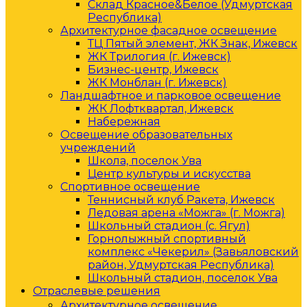
Склад Красное&Белое (Удмуртская
Республика)
Архитектурное фасадное освещение
ТЦ Пятый элемент, ЖК Знак, Ижевск
ЖК Трилогия (г. Ижевск)
Бизнес-центр, Ижевск
ЖК Монблан (г. Ижевск)
Ландшафтное и парковое освещение
ЖК Лофтквартал, Ижевск
Набережная
Освещение образовательных
учреждений
Школа, поселок Ува
Центр культуры и искусства
Спортивное освещение
Теннисный клуб Ракета, Ижевск
Ледовая арена «Можга» (г. Можга)
Школьный стадион (с. Ягул)
Горнолыжный спортивный
комплекс «Чекерил» (Завьяловский
район, Удмуртская Республика)
Школьный стадион, поселок Ува
Отраслевые решения
Архитектурное освещение