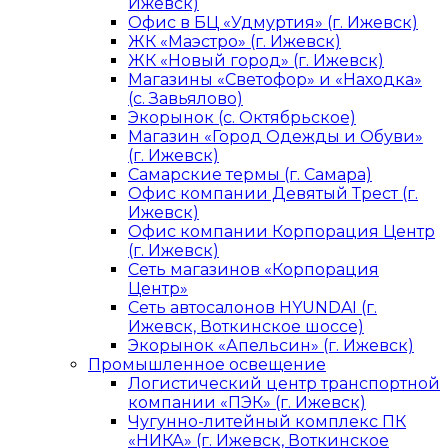
Ижевск)
Офис в БЦ «Удмуртия» (г. Ижевск)
ЖК «Маэстро» (г. Ижевск)
ЖК «Новый город» (г. Ижевск)
Магазины «Светофор» и «Находка»
(с. Завьялово)
Экорынок (с. Октябрьское)
Магазин «Город Одежды и Обуви»
(г. Ижевск)
Самарские термы (г. Самара)
Офис компании Девятый Трест (г.
Ижевск)
Офис компании Корпорация Центр
(г. Ижевск)
Сеть магазинов «Корпорация
Центр»
Сеть автосалонов HYUNDAI (г.
Ижевск, Воткинское шоссе)
Экорынок «Апельсин» (г. Ижевск)
Промышленное освещение
Логистический центр транспортной
компании «ПЭК» (г. Ижевск)
Чугунно-литейный комплекс ПК
«НИКА» (г. Ижевск, Воткинское