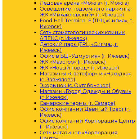
Ледовая арена «Можга» (г. Можга)
Освещение подземного паркинга
ЖК «Михайловский» (г. Ижевск)
Food Hall Terminal F (ТРЦ «Сигма», г.
Ижевск)
Сеть стоматологических клиник
АПЕКС (г. Ижевск)
Детский парк (ТРЦ «Сигма», г.
Ижевск)
Офис в БЦ «Удмуртия» (г. Ижевск)
ЖК «Маэстро» (г. Ижевск)
ЖК «Новый город» (г. Ижевск)
Магазины «Светофор» и «Находка»
(с. Завьялово)
Экорынок (с. Октябрьское)
Магазин «Город Одежды и Обуви»
(г. Ижевск)
Самарские термы (г. Самара)
Офис компании Девятый Трест (г.
Ижевск)
Офис компании Корпорация Центр
(г. Ижевск)
Сеть магазинов «Корпорация
Центр»