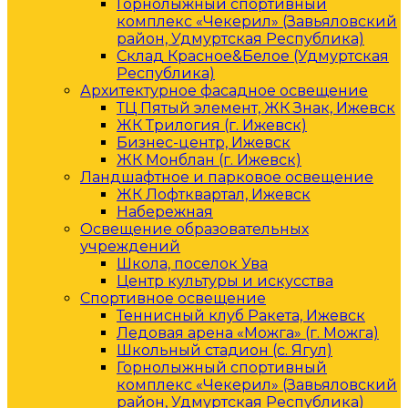
Горнолыжный спортивный
комплекс «Чекерил» (Завьяловский
район, Удмуртская Республика)
Склад Красное&Белое (Удмуртская
Республика)
Архитектурное фасадное освещение
ТЦ Пятый элемент, ЖК Знак, Ижевск
ЖК Трилогия (г. Ижевск)
Бизнес-центр, Ижевск
ЖК Монблан (г. Ижевск)
Ландшафтное и парковое освещение
ЖК Лофтквартал, Ижевск
Набережная
Освещение образовательных
учреждений
Школа, поселок Ува
Центр культуры и искусства
Спортивное освещение
Теннисный клуб Ракета, Ижевск
Ледовая арена «Можга» (г. Можга)
Школьный стадион (с. Ягул)
Горнолыжный спортивный
комплекс «Чекерил» (Завьяловский
район, Удмуртская Республика)