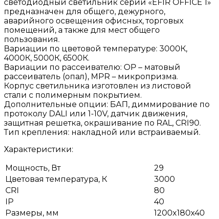
светодиодный светильник серии «EFIR OFFICE 1»
предназначен для общего, дежурного,
аварийного освещения офисных, торговых
помещений, а также для мест общего
пользования.
Вариации по цветовой температуре: 3000К,
4000К, 5000К, 6500К.
Вариации по рассеивателю: OP – матовый
рассеиватель (опал), МPR – микропризма.
Корпус светильника изготовлен из листовой
стали с полимерным покрытием.
Дополнительные опции: БАП, диммирование по
протоколу DALI или 1-10V, датчик движения,
защитная решетка, окрашивание по RAL, CRI90.
Тип крепления: накладной или встраиваемый.
Характеристики:
Мощность, Вт
29
Цветовая температура, К
3000
CRI
80
IP
40
Размеры, мм
1200x180x40