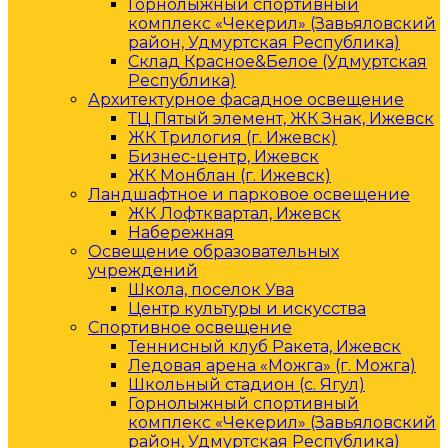
Горнолыжный спортивный
комплекс «Чекерил» (Завьяловский
район, Удмуртская Республика)
Склад Красное&Белое (Удмуртская
Республика)
Архитектурное фасадное освещение
ТЦ Пятый элемент, ЖК Знак, Ижевск
ЖК Трилогия (г. Ижевск)
Бизнес-центр, Ижевск
ЖК Монблан (г. Ижевск)
Ландшафтное и парковое освещение
ЖК Лофтквартал, Ижевск
Набережная
Освещение образовательных
учреждений
Школа, поселок Ува
Центр культуры и искусства
Спортивное освещение
Теннисный клуб Ракета, Ижевск
Ледовая арена «Можга» (г. Можга)
Школьный стадион (с. Ягул)
Горнолыжный спортивный
комплекс «Чекерил» (Завьяловский
район, Удмуртская Республика)