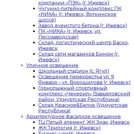
компании «ПЭК» (г. Ижевск)
Чугунно-литейный комплекс ПК
«НИКА» (г. Ижевск, Воткинское
шоссе)
Завод ячеистого бетона (г. Ижевск)
ПК «НИКА» (г. Ижевск, ул.
Лесозаводская)
Склад, логистический центр Баско,
Ижевск
Склад сети магазинов Бином (г.
Ижевск)
Уличное освещение
Школьный стадион (с. Ягул)
Освещение перекрестка ул. 9
Января – ул. Ворошилова (г. Ижевск)
Горнолыжный спортивный
комплекс «Чекерил» (Завьяловский
район, Удмуртская Республика)
Склад Красное&Белое (Удмуртская
Республика)
Архитектурное фасадное освещение
ТЦ Пятый элемент, ЖК Знак, Ижевск
ЖК Трилогия (г. Ижевск)
Бизнес-центр, Ижевск