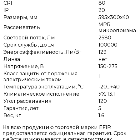
CRI
80
IP
20
Размеры, мм
595x300x40
MPR -
Рассеиватель
микропризма
Световой поток, Лм
2580
Срок службы, до ...ч
100000
Энергоэффективность, Лм/Вт
129
Линза
нет
Напряжение, В
150-275
Класс защиты от поражения
I
электрическим током
Температура эксплуатации, °С
-20…+40
Климатическое исполнение
УХЛ3.1
Угол рассеивания
120
Гарантия, лет
5
Вес, кг
1.6
На всю продукцию торговой марки EFIR
предоставляется официальная гарантия. Срок
действия указывается в характеристиках