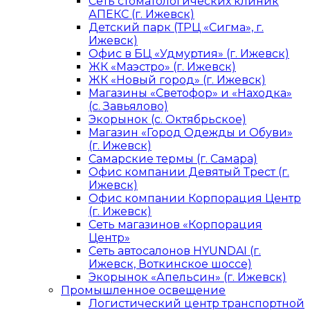
Сеть стоматологических клиник
АПЕКС (г. Ижевск)
Детский парк (ТРЦ «Сигма», г.
Ижевск)
Офис в БЦ «Удмуртия» (г. Ижевск)
ЖК «Маэстро» (г. Ижевск)
ЖК «Новый город» (г. Ижевск)
Магазины «Светофор» и «Находка»
(с. Завьялово)
Экорынок (с. Октябрьское)
Магазин «Город Одежды и Обуви»
(г. Ижевск)
Самарские термы (г. Самара)
Офис компании Девятый Трест (г.
Ижевск)
Офис компании Корпорация Центр
(г. Ижевск)
Сеть магазинов «Корпорация
Центр»
Сеть автосалонов HYUNDAI (г.
Ижевск, Воткинское шоссе)
Экорынок «Апельсин» (г. Ижевск)
Промышленное освещение
Логистический центр транспортной