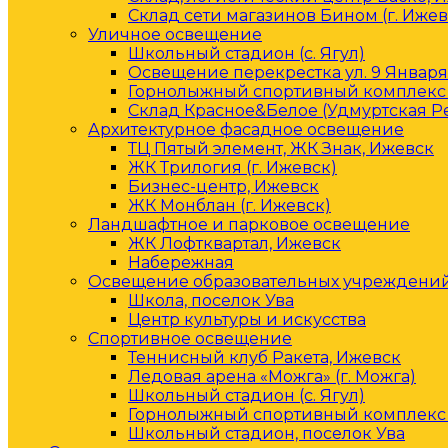
Склад сети магазинов Бином (г. Ижев
Уличное освещение
Школьный стадион (с. Ягул)
Освещение перекрестка ул. 9 Января 
Горнолыжный спортивный комплекс 
Склад Красное&Белое (Удмуртская Р
Архитектурное фасадное освещение
ТЦ Пятый элемент, ЖК Знак, Ижевск
ЖК Трилогия (г. Ижевск)
Бизнес-центр, Ижевск
ЖК Монблан (г. Ижевск)
Ландшафтное и парковое освещение
ЖК Лофтквартал, Ижевск
Набережная
Освещение образовательных учреждени
Школа, поселок Ува
Центр культуры и искусства
Спортивное освещение
Теннисный клуб Ракета, Ижевск
Ледовая арена «Можга» (г. Можга)
Школьный стадион (с. Ягул)
Горнолыжный спортивный комплекс 
Школьный стадион, поселок Ува