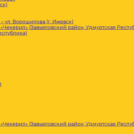
ск)
– ул. Ворошилова (г. Ижевск)
«Чекерил» (Завьяловский район, Удмуртская Респу
еспублика)
й
«Чекерил» (Завьяловский район, Удмуртская Респу