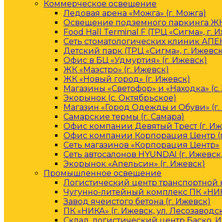
Коммерческое освещение
Ледовая арена «Можга» (г. Можга)
Освещение подземного паркинга ЖК 
Food Hall Terminal F (ТРЦ «Сигма», г. 
Сеть стоматологических клиник АПЕК
Детский парк (ТРЦ «Сигма», г. Ижевск
Офис в БЦ «Удмуртия» (г. Ижевск)
ЖК «Маэстро» (г. Ижевск)
ЖК «Новый город» (г. Ижевск)
Магазины «Светофор» и «Находка» (с.
Экорынок (с. Октябрьское)
Магазин «Город Одежды и Обуви» (г.
Самарские термы (г. Самара)
Офис компании Девятый Трест (г. Иж
Офис компании Корпорация Центр (г
Сеть магазинов «Корпорация Центр»
Сеть автосалонов HYUNDAI (г. Ижевск
Экорынок «Апельсин» (г. Ижевск)
Промышленное освещение
Логистический центр транспортной к
Чугунно-литейный комплекс ПК «НИКА
Завод ячеистого бетона (г. Ижевск)
ПК «НИКА» (г. Ижевск, ул. Лесозаводс
Склад, логистический центр Баско, 