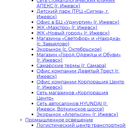
Сеть стоматологических клиник
АПЕКС (г. Ижевск)
Детский парк (ТРЦ «Сигма», г.
Ижевск)
Офис в БЦ «Удмуртия» (г. Ижевск)
ЖК «Маэстро» (г. Ижевск)
ЖК «Новый город» (г. Ижевск)
Магазины «Светофор» и «Находка»
(с. Завьялово)
Экорынок (с. Октябрьское)
Магазин «Город Одежды и Обуви»
(г. Ижевск)
Самарские термы (г. Самара)
Офис компании Девятый Трест (г.
Ижевск)
Офис компании Корпорация Центр
(г. Ижевск)
Сеть магазинов «Корпорация
Центр»
Сеть автосалонов HYUNDAI (г.
Ижевск, Воткинское шоссе)
Экорынок «Апельсин» (г. Ижевск)
Промышленное освещение
Логистический центр транспортной