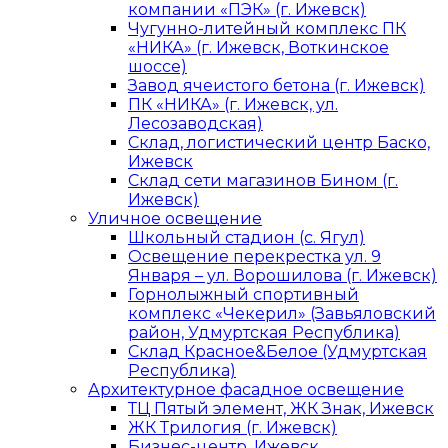
компании «ПЭК» (г. Ижевск)
Чугунно-литейный комплекс ПК
«НИКА» (г. Ижевск, Воткинское
шоссе)
Завод ячеистого бетона (г. Ижевск)
ПК «НИКА» (г. Ижевск, ул.
Лесозаводская)
Склад, логистический центр Баско,
Ижевск
Склад сети магазинов Бином (г.
Ижевск)
Уличное освещение
Школьный стадион (с. Ягул)
Освещение перекрестка ул. 9
Января – ул. Ворошилова (г. Ижевск)
Горнолыжный спортивный
комплекс «Чекерил» (Завьяловский
район, Удмуртская Республика)
Склад Красное&Белое (Удмуртская
Республика)
Архитектурное фасадное освещение
ТЦ Пятый элемент, ЖК Знак, Ижевск
ЖК Трилогия (г. Ижевск)
Бизнес-центр, Ижевск