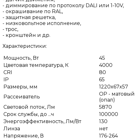
- диммирование по протоколу DALI или 1-10V,
- окрашивание по RAL,
- защитная решетка,
- низковольтное исполнение,
- трос,
- кронштейн и др.
Характеристики:
Мощность, Вт
45
Цветовая температура, К
4000
CRI
80
IP
65
Размеры, мм
1220x67x57
OP - матовый
Рассеиватель
(опал)
Световой поток, Лм
5870
Срок службы, до ...ч
100000
Энергоэффективность, Лм/Вт
130
Линза
нет
Напряжение, В
176-264