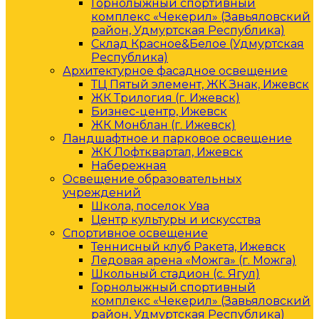
Горнолыжный спортивный
комплекс «Чекерил» (Завьяловский
район, Удмуртская Республика)
Склад Красное&Белое (Удмуртская
Республика)
Архитектурное фасадное освещение
ТЦ Пятый элемент, ЖК Знак, Ижевск
ЖК Трилогия (г. Ижевск)
Бизнес-центр, Ижевск
ЖК Монблан (г. Ижевск)
Ландшафтное и парковое освещение
ЖК Лофтквартал, Ижевск
Набережная
Освещение образовательных
учреждений
Школа, поселок Ува
Центр культуры и искусства
Спортивное освещение
Теннисный клуб Ракета, Ижевск
Ледовая арена «Можга» (г. Можга)
Школьный стадион (с. Ягул)
Горнолыжный спортивный
комплекс «Чекерил» (Завьяловский
район, Удмуртская Республика)