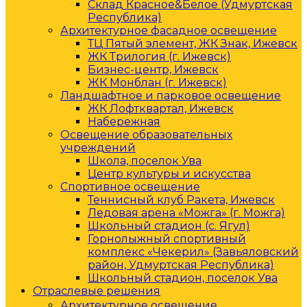
Склад Красное&Белое (Удмуртская
Республика)
Архитектурное фасадное освещение
ТЦ Пятый элемент, ЖК Знак, Ижевск
ЖК Трилогия (г. Ижевск)
Бизнес-центр, Ижевск
ЖК Монблан (г. Ижевск)
Ландшафтное и парковое освещение
ЖК Лофтквартал, Ижевск
Набережная
Освещение образовательных
учреждений
Школа, поселок Ува
Центр культуры и искусства
Спортивное освещение
Теннисный клуб Ракета, Ижевск
Ледовая арена «Можга» (г. Можга)
Школьный стадион (с. Ягул)
Горнолыжный спортивный
комплекс «Чекерил» (Завьяловский
район, Удмуртская Республика)
Школьный стадион, поселок Ува
Отраслевые решения
Архитектурное освещение