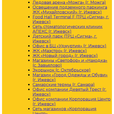
Ледовая арена «Можга» (г. Можга)
Освещение подземного паркинга
ЖК «Михайловский» (г. Ижевск)
Food Hall Terminal F (ТРЦ «Сигма», г.
Ижевск)
Сеть стоматологических клиник
АПЕКС (г. Ижевск)
Детский парк (ТРЦ «Сигма», г.
Ижевск)
Офис в БЦ «Удмуртия» (г. Ижевск)
ЖК «Маэстро» (г. Ижевск)
ЖК «Новый город» (г. Ижевск)
Магазины «Светофор» и «Находка»
(с. Завьялово)
Экорынок (с. Октябрьское)
Магазин «Город Одежды и Обуви»
(г. Ижевск)
Самарские термы (г. Самара)
Офис компании Девятый Трест (г.
Ижевск)
Офис компании Корпорация Центр
(г. Ижевск)
Сеть магазинов «Корпорация
Центр»