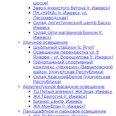
шоссе)
Завод ячеистого бетона (г. Ижевск)
ПК «НИКА» (г. Ижевск, ул.
Лесозаводская)
Склад, логистический центр Баско,
Ижевск
Склад сети магазинов Бином (г.
Ижевск)
Уличное освещение
Школьный стадион (с. Ягул)
Освещение перекрестка ул. 9
Января – ул. Ворошилова (г. Ижевск)
Горнолыжный спортивный
комплекс «Чекерил» (Завьяловский
район, Удмуртская Республика)
Склад Красное&Белое (Удмуртская
Республика)
Архитектурное фасадное освещение
ТЦ Пятый элемент, ЖК Знак, Ижевск
ЖК Трилогия (г. Ижевск)
Бизнес-центр, Ижевск
ЖК Монблан (г. Ижевск)
Ландшафтное и парковое освещение