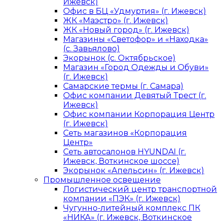
Ижевск)
Офис в БЦ «Удмуртия» (г. Ижевск)
ЖК «Маэстро» (г. Ижевск)
ЖК «Новый город» (г. Ижевск)
Магазины «Светофор» и «Находка»
(с. Завьялово)
Экорынок (с. Октябрьское)
Магазин «Город Одежды и Обуви»
(г. Ижевск)
Самарские термы (г. Самара)
Офис компании Девятый Трест (г.
Ижевск)
Офис компании Корпорация Центр
(г. Ижевск)
Сеть магазинов «Корпорация
Центр»
Сеть автосалонов HYUNDAI (г.
Ижевск, Воткинское шоссе)
Экорынок «Апельсин» (г. Ижевск)
Промышленное освещение
Логистический центр транспортной
компании «ПЭК» (г. Ижевск)
Чугунно-литейный комплекс ПК
«НИКА» (г. Ижевск, Воткинское