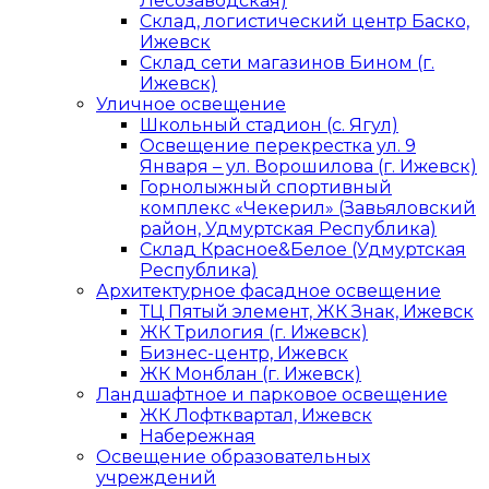
Лесозаводская)
Склад, логистический центр Баско,
Ижевск
Склад сети магазинов Бином (г.
Ижевск)
Уличное освещение
Школьный стадион (с. Ягул)
Освещение перекрестка ул. 9
Января – ул. Ворошилова (г. Ижевск)
Горнолыжный спортивный
комплекс «Чекерил» (Завьяловский
район, Удмуртская Республика)
Склад Красное&Белое (Удмуртская
Республика)
Архитектурное фасадное освещение
ТЦ Пятый элемент, ЖК Знак, Ижевск
ЖК Трилогия (г. Ижевск)
Бизнес-центр, Ижевск
ЖК Монблан (г. Ижевск)
Ландшафтное и парковое освещение
ЖК Лофтквартал, Ижевск
Набережная
Освещение образовательных
учреждений