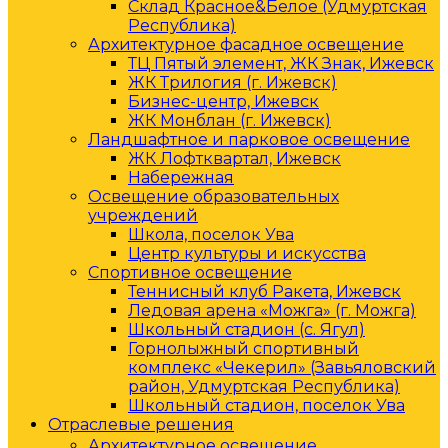
Склад Красное&Белое (Удмуртская
Республика)
Архитектурное фасадное освещение
ТЦ Пятый элемент, ЖК Знак, Ижевск
ЖК Трилогия (г. Ижевск)
Бизнес-центр, Ижевск
ЖК Монблан (г. Ижевск)
Ландшафтное и парковое освещение
ЖК Лофтквартал, Ижевск
Набережная
Освещение образовательных
учреждений
Школа, поселок Ува
Центр культуры и искусства
Спортивное освещение
Теннисный клуб Ракета, Ижевск
Ледовая арена «Можга» (г. Можга)
Школьный стадион (с. Ягул)
Горнолыжный спортивный
комплекс «Чекерил» (Завьяловский
район, Удмуртская Республика)
Школьный стадион, поселок Ува
Отраслевые решения
Архитектурное освещение