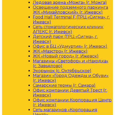
Ледовая арена «Можга» (г. Можга)
Освещение подземного паркинга
ЖК «Михайловский» (г. Ижевск)
Food Hall Terminal F (ТРЦ «Сигма», г.
Ижевск)
Сеть стоматологических клиник
АПЕКС (г. Ижевск)
Детский парк (ТРЦ «Сигма», г.
Ижевск)
Офис в БЦ «Удмуртия» (г. Ижевск)
ЖК «Маэстро» (г. Ижевск)
ЖК «Новый город» (г. Ижевск)
Магазины «Светофор» и «Находка»
(с. Завьялово)
Экорынок (с. Октябрьское)
Магазин «Город Одежды и Обуви»
(г. Ижевск)
Самарские термы (г. Самара)
Офис компании Девятый Трест (г.
Ижевск)
Офис компании Корпорация Центр
(г. Ижевск)
Сеть магазинов «Корпорация
Центр»