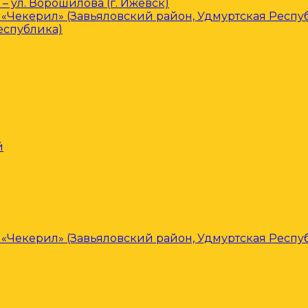
– ул. Ворошилова (г. Ижевск)
«Чекерил» (Завьяловский район, Удмуртская Респу
еспублика)
й
«Чекерил» (Завьяловский район, Удмуртская Респу