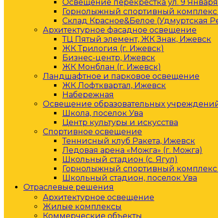
Освещение перекрестка ул. 9 Января 
Горнолыжный спортивный комплекс 
Склад Красное&Белое (Удмуртская Р
Архитектурное фасадное освещение
ТЦ Пятый элемент, ЖК Знак, Ижевск
ЖК Трилогия (г. Ижевск)
Бизнес-центр, Ижевск
ЖК Монблан (г. Ижевск)
Ландшафтное и парковое освещение
ЖК Лофтквартал, Ижевск
Набережная
Освещение образовательных учреждени
Школа, поселок Ува
Центр культуры и искусства
Спортивное освещение
Теннисный клуб Ракета, Ижевск
Ледовая арена «Можга» (г. Можга)
Школьный стадион (с. Ягул)
Горнолыжный спортивный комплекс 
Школьный стадион, поселок Ува
Отраслевые решения
Архитектурное освещение
Жилые комплексы
Коммерческие объекты