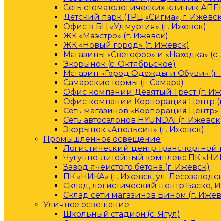
Сеть стоматологических клиник АПЕК
Детский парк (ТРЦ «Сигма», г. Ижевск
Офис в БЦ «Удмуртия» (г. Ижевск)
ЖК «Маэстро» (г. Ижевск)
ЖК «Новый город» (г. Ижевск)
Магазины «Светофор» и «Находка» (с.
Экорынок (с. Октябрьское)
Магазин «Город Одежды и Обуви» (г.
Самарские термы (г. Самара)
Офис компании Девятый Трест (г. Иж
Офис компании Корпорация Центр (г
Сеть магазинов «Корпорация Центр»
Сеть автосалонов HYUNDAI (г. Ижевск
Экорынок «Апельсин» (г. Ижевск)
Промышленное освещение
Логистический центр транспортной к
Чугунно-литейный комплекс ПК «НИКА
Завод ячеистого бетона (г. Ижевск)
ПК «НИКА» (г. Ижевск, ул. Лесозаводс
Склад, логистический центр Баско, 
Склад сети магазинов Бином (г. Ижев
Уличное освещение
Школьный стадион (с. Ягул)